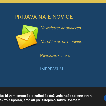
PRIJAVA NA E-NOVICE
Newsletter abonnieren
Naročite se na e-novice
Povezave - Links
IMPRESSUM
e, ki vam omogočajo najboljše doživetje naše spletne strani.
Copyright © 2026 KIS | Web by
Marcelino
škotke uporabljamo ali jih izklopimo, lahko izveste v