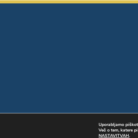
Uporabljamo piškotk
Več o tem, katere pi
NASTAVITVAH
.