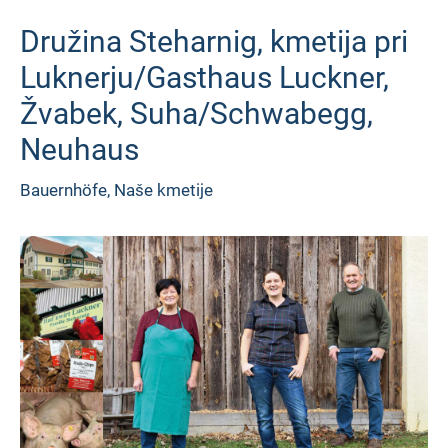
Družina Steharnig, kmetija pri
Luknerju/Gasthaus Luckner,
Žvabek, Suha/Schwabegg,
Neuhaus
Bauernhöfe
,
Naše kmetije