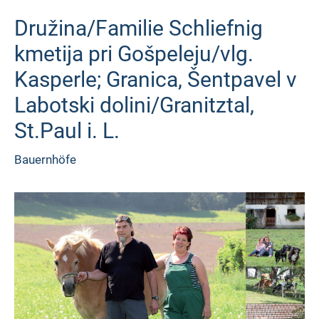
Družina/Familie Schliefnig
kmetija pri Gošpeleju/vlg.
Kasperle; Granica, Šentpavel v
Labotski dolini/Granitztal,
St.Paul i. L.
Bauernhöfe